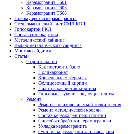
Керамогранит T601
Керамогранит T603
Керамогранит T608
Преимущества керамогранита
Стекломагниевый лист СМЛ КВЛ
Гипсокартон ГКЛ
Состав гипсокартона
Металлический сайдинг
Выбор металлического сайдинга
Монтаж сайдинга
Статьи
Строительство
Как построить баню
Поликарбонат
Кровельные материалы
Облицовочный кирпич
Палитра расцветок кирпича
Гипсовые звукопоглощающие плиты
Ремонт
Ремонт с психологической точки зрения
Ремонт металлической кровли
Состав керамогранитной плитки
Способы обработки керамогранита
Укладка керамогранита
Очистка керамогранита от парафина