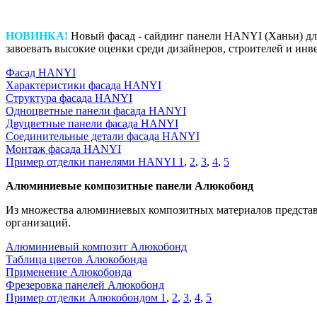
НОВИНКА!
Новый фасад - сайдинг панели HANYI (Ханьи) для
завоевать высокие оценки среди дизайнеров, строителей и инв
Фасад HANYI
Характеристики фасада HANYI
Структура фасада HANYI
Одноцветные панели фасада HANYI
Двуцветные панели фасада HANYI
Соединительные детали фасада HANYI
Монтаж фасада HANYI
Пример отделки панелями HANYI 1
,
2
,
3
,
4
,
5
Алюминиевые композитные панели Алюкобонд
Из множества алюминиевых композитных материалов представ
организаций.
Алюминиевый композит Алюкобонд
Таблица цветов Алюкобонда
Применение Алюкобонда
Фрезеровка панелей Алюкобонд
Пример отделки Алюкобондом 1
,
2
,
3
,
4
,
5