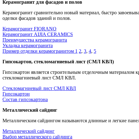
Керамогранит для фасадов и полов
Керамогранит сравнительно новый материал, быстро завоевыва
оделки фасадов зданий и полов.
Керамогранит FIORANO
Керамогранит AIJIA CERAMICS
Преимущества керамогранита
Укладка керамогранита
Пример отделки керамогранитом 1
2
,
3
,
4
,
5
Гипсокартон, стекломагниевый лист (СМЛ КВЛ)
Гипсокартон является строительным отделочным материалом к
стекломагниевый лист СМЛ КВЛ.
Стекломагниевый лист СМЛ КВЛ
Гипсокартон
Состав гипсокартона
Металлический сайдинг
Металлическим сайдингом называются длинные и легкие панел
Металлический сайдинг
Выбор металлического сайдинга